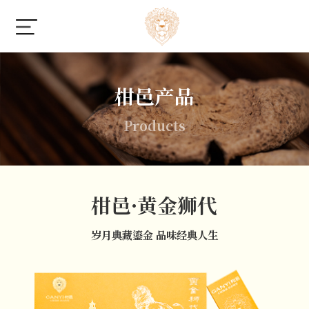
柑邑产品
Products
柑邑·黄金狮代
岁月典藏鎏金 品味经典人生